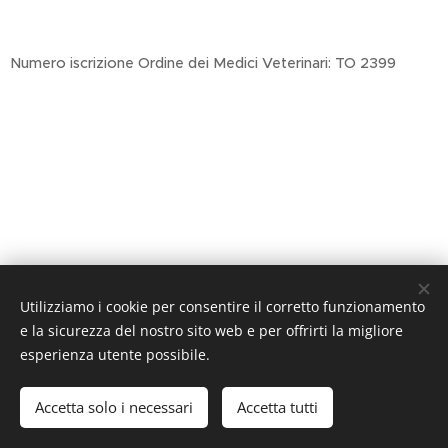
Numero iscrizione Ordine dei Medici Veterinari: TO 2399
Utilizziamo i cookie per consentire il corretto funzionamento
e la sicurezza del nostro sito web e per offrirti la migliore
esperienza utente possibile.
P.IVA 12262500015
Accetta solo i necessari
Accetta tutti
Creato con
Webnode
Cookies